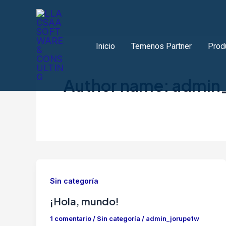
Ir
al
contenido
Inicio
Temenos Partner
Prod
Author name: admin
Sin categoría
¡Hola, mundo!
1 comentario
/
Sin categoría
/
admin_jorupe1w