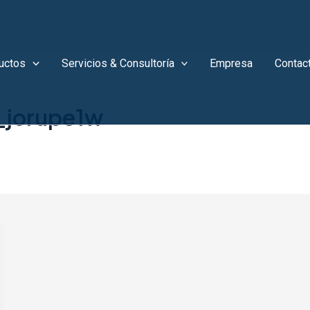
uctos
Servicios & Consultoría
Empresa
Contac
_jorupe1w